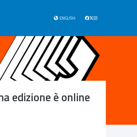
ENGLISH
a edizione è online