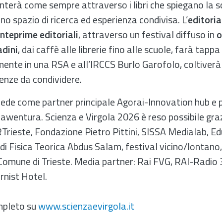
nterà come sempre attraverso i libri che spiegano la sc
 spazio di ricerca ed esperienza condivisa. L’
editoria
nteprime editoriali
, attraverso un festival diffuso in
o
adini
, dai caffè alle librerie fino alle scuole, farà tap
mente in una RSA e all’IRCCS Burlo Garofolo, coltiverà
ienze da condividere.
vede come partner principale Agorai-Innovation hub e p
nawentura. Scienza e Virgola 2026 è reso possibile gr
RTrieste, Fondazione Pietro Pittini, SISSA Medialab, Edu
i Fisica Teorica Abdus Salam, festival vicino/lontano,
Comune di Trieste. Media partner: Rai FVG, RAI-Radio 3
rnist Hotel.
mpleto su
www.scienzaevirgola.it