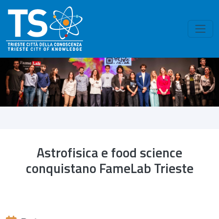
Skip to main content
Astrofisica e food science
conquistano FameLab Trieste